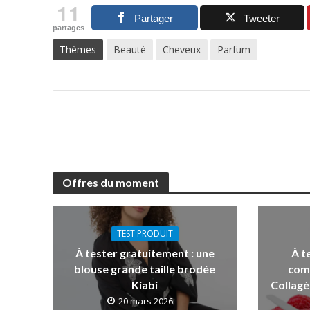
11
Partager
Tweeter
partages
Thèmes
Beauté
Cheveux
Parfum
Offres du moment
TEST PRODUIT
À tester gratuitement : une
À t
blouse grande taille brodée
com
Kiabi
Collagè
20 mars 2026