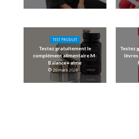
TEST PRODUIT
Testez gratuitement le
Testez 
complément alimentaire M-
lèvres
Balance+ aime
20 mars 2026