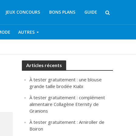
JEUX CONCOURS
BONS PLANS
GUIDE
MODE
AUTRES
Articles récents
À tester gratuitement : une blouse
grande taille brodée Kiabi
À tester gratuitement : complément
alimentaire Collagène Eternity de
Granions
À tester gratuitement : Arniroller de
Boiron