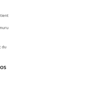
tient
umuru
c du
kos