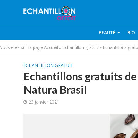
BEAUTÉ
BIO
Vous êtes sur la page
Accueil
»
Echantillon gratuit
»
Echantillons grat
ECHANTILLON GRATUIT
Echantillons gratuits d
Natura Brasil
23 janvier 2021