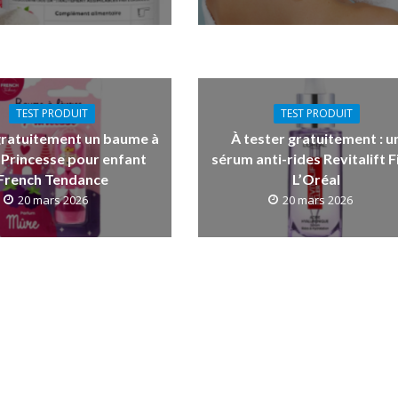
TEST PRODUIT
TEST PRODUIT
gratuitement un baume à
À tester gratuitement : u
 Princesse pour enfant
sérum anti-rides Revitalift Fi
French Tendance
L’Oréal
20 mars 2026
20 mars 2026