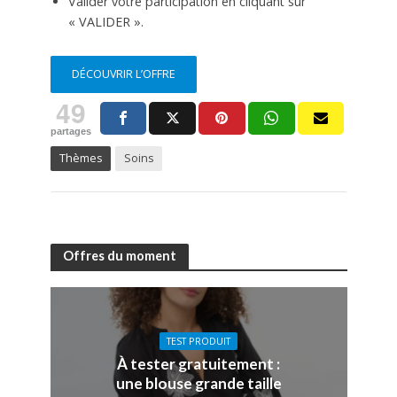
Valider votre participation en cliquant sur
« VALIDER ».
DÉCOUVRIR L’OFFRE
49
partages
Thèmes
Soins
Offres du moment
TEST PRODUIT
À tester gratuitement :
une blouse grande taille