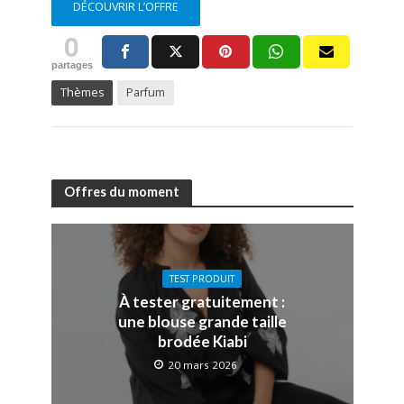
DÉCOUVRIR L’OFFRE
0
partages
Thèmes
Parfum
Offres du moment
TEST PRODUIT
À tester gratuitement :
une blouse grande taille
brodée Kiabi
20 mars 2026