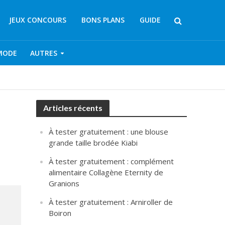
JEUX CONCOURS
BONS PLANS
GUIDE
MODE
AUTRES
Articles récents
À tester gratuitement : une blouse
grande taille brodée Kiabi
À tester gratuitement : complément
alimentaire Collagène Eternity de
Granions
À tester gratuitement : Arniroller de
Boiron