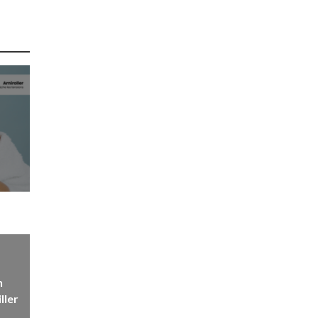
n
ller