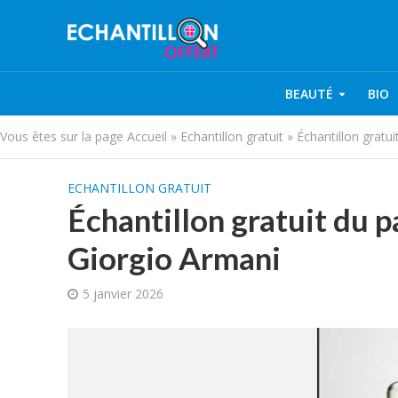
BEAUTÉ
BIO
Vous êtes sur la page
Accueil
»
Echantillon gratuit
»
Échantillon gratu
ECHANTILLON GRATUIT
Échantillon gratuit du 
Giorgio Armani
5 janvier 2026