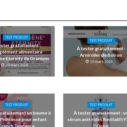
TEST PRODUIT
TEST PRODUIT
ester gratuitement :
À tester gratuitement :
plément alimentaire
Arniroller de Boiron
ne Eternity de Granions
20 mars 2026
20 mars 2026
TEST PRODUIT
TEST PRODUIT
gratuitement un baume à
À tester gratuitement : u
 Princesse pour enfant
sérum anti-rides Revitalift Fi
French Tendance
L’Oréal