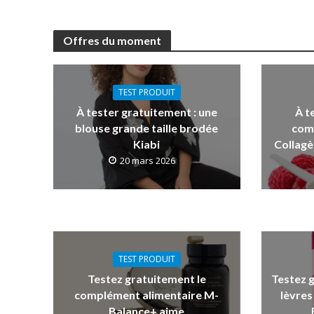
Offres du moment
TEST PRODUIT
À tester gratuitement : une
À t
blouse grande taille brodée
com
Kiabi
Collagè
20 mars 2026
TEST PRODUIT
Testez gratuitement le
Testez 
complément alimentaire M-
lèvres
Balance+ aime