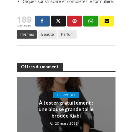
Cliquez sur s’inscrire et complétez le formulaire.
189
partages
Thèmes
Beauté
Parfum
Offres du moment
TEST PRODUIT
À tester gratuitement :
une blouse grande taille
brodée Kiabi
20 mars 2026