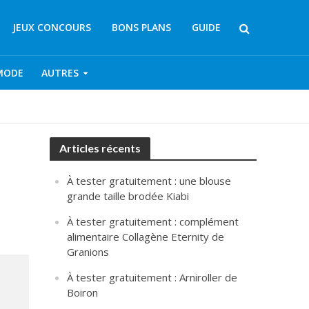
JEUX CONCOURS
BONS PLANS
GUIDE
MODE
AUTRES
Articles récents
À tester gratuitement : une blouse
grande taille brodée Kiabi
À tester gratuitement : complément
alimentaire Collagène Eternity de
Granions
À tester gratuitement : Arniroller de
Boiron