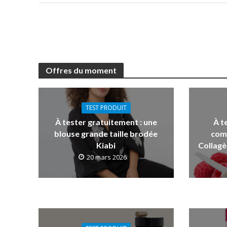
Offres du moment
TEST PRODUIT
À tester gratuitement : une
À t
blouse grande taille brodée
com
Kiabi
Collagè
20 mars 2026