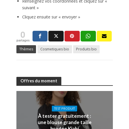
Renseignez vos coordonnées et cliquez sur «
suivant »
Cliquez ensuite sur « envoyer »
0
partages
Thèmes
Cosmetiques bio
Produits bio
Offres du moment
TEST PRODUIT
À tester gratuitement :
une blouse grande taille
brodée Kiabi