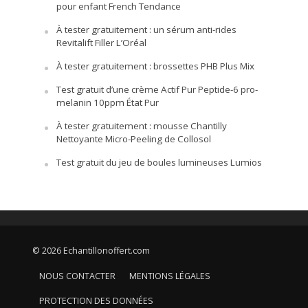
pour enfant French Tendance
À tester gratuitement : un sérum anti-rides
Revitalift Filler L’Oréal
À tester gratuitement : brossettes PHB Plus Mix
Test gratuit d’une crème Actif Pur Peptide-6 pro-
melanin 10ppm État Pur
À tester gratuitement : mousse Chantilly
Nettoyante Micro-Peeling de Collosol
Test gratuit du jeu de boules lumineuses Lumios
© 2026 Echantillonoffert.com
NOUS CONTACTER
MENTIONS LÉGALES
PROTECTION DES DONNÉES