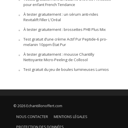
pour enfant French Tendance
À tester gratuitement : un sérum anti-rides
Revitalift Filler L’Oréal
À tester gratuitement : brossettes PHB Plus Mix
Test gratuit d’une crème Actif Pur Peptide-6 pro-
melanin 10ppm État Pur
À tester gratuitement : mousse Chantilly
Nettoyante Micro-Peeling de Collosol
Test gratuit du jeu de boules lumineuses Lumios
© 2026 Echantillonoffert.com
NOUS CONTACTER
MENTIONS LÉGALES
PROTECTION DES DONNÉES