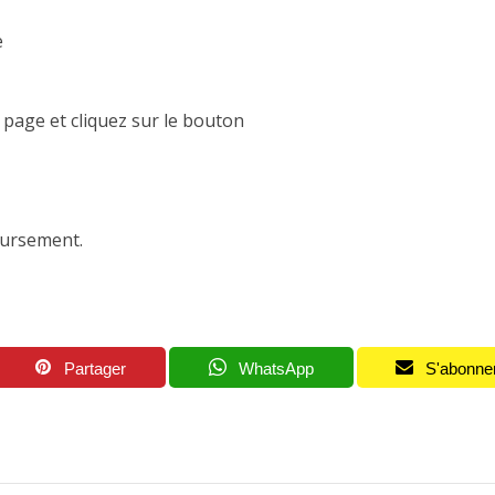
e
e page et cliquez sur le bouton
oursement.
Partager
WhatsApp
S'abonne