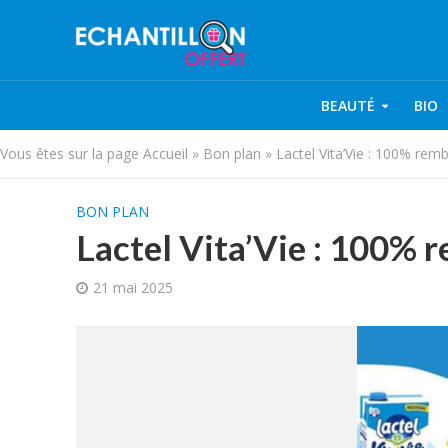
BEAUTÉ
BIO
Vous êtes sur la page
Accueil
»
Bon plan
»
Lactel Vita’Vie : 100% rem
BON PLAN
Lactel Vita’Vie : 100% 
21 mai 2025