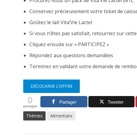
Procurez-vous un pack de Vita’Vie Lactel 6x1L
Conservez précieusement votre ticket de caiss
Goûtez le lait Vita’Vie Lactel
Si vous n’êtes pas satisfait, retournez sur cett
Cliquez ensuite sur « PARTICIPEZ »
Répondez aux questions demandées
Terminez en validant votre demande de remb
DÉCOUVRIR L’OFFRE
0
Partager
Tweeter
partages
Thèmes
Alimentaire