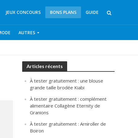
JEUX CONCOURS
BONS PLANS
GUIDE
MODE
AUTRES
Articles récents
À tester gratuitement : une blouse
grande taille brodée Kiabi
À tester gratuitement : complément
alimentaire Collagène Eternity de
Granions
À tester gratuitement : Arniroller de
Boiron