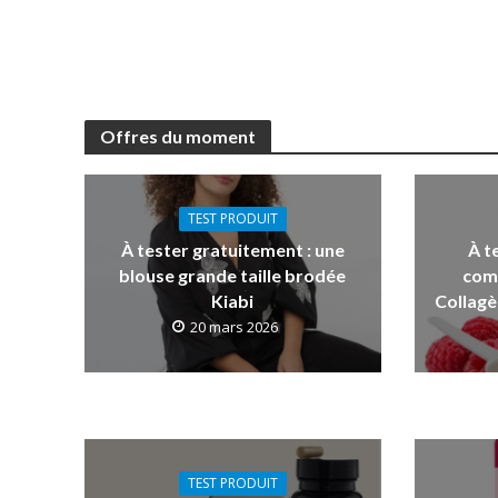
Offres du moment
TEST PRODUIT
À tester gratuitement : une
À t
blouse grande taille brodée
com
Kiabi
Collagè
20 mars 2026
TEST PRODUIT